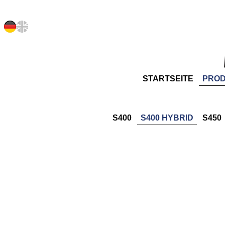
STARTSEITE
PRO
S400
S400 HYBRID
S450