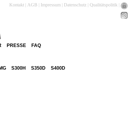
Kontakt
|
AGB
|
Impressum
|
Datenschutz
|
Qualitätspolitik
|
R
PRESSE
FAQ
AMG
S300H
S350D
S400D