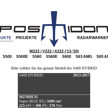
DUKTE
PROJEKTE
RADARWARNE
W222 / V222 / X222 ('13-'20)
S500
S500E
S560
S560E
S600
S63 AMG
S65 
Bitte wählen Sie das genaue Modell des S400 HYBRID
S400 HYBRID
2013-2017
M276DE35
Super (ROZ 95) |
3498 cm³
225
kW =
306
PS |
370
Nm