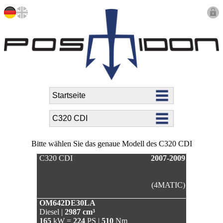
Bitte wählen Sie das genaue Modell des C320 CDI
C320 CDI
2007-2009
(4MATIC)
OM642DE30LA
Diesel |
2987 cm³
165
kW =
224
PS |
510
Nm