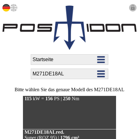
Bitte wählen Sie das genaue Modell des M271DE18AL
115
kW =
156
PS |
250
Nm
M271DE18ALred.
Super (ROZ 95) |
1796 cm³