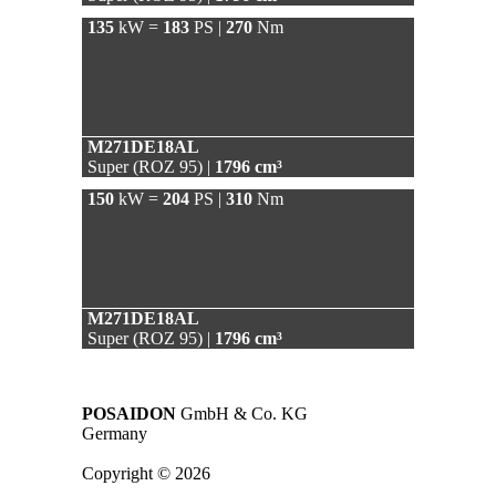
135
kW =
183
PS |
270
Nm
M271DE18AL
Super (ROZ 95) |
1796 cm³
150
kW =
204
PS |
310
Nm
M271DE18AL
Super (ROZ 95) |
1796 cm³
POSAIDON
GmbH & Co. KG
Germany
Copyright © 2026