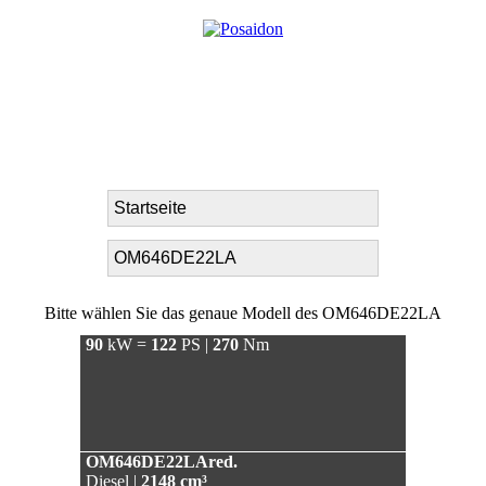
Bitte wählen Sie das genaue Modell des OM646DE22LA
90
kW =
122
PS |
270
Nm
OM646DE22LAred.
Diesel |
2148 cm³