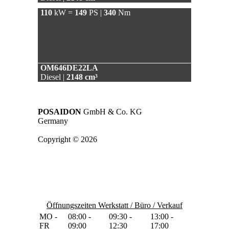
110
kW =
149
PS |
340
Nm
OM646DE22LA
Diesel |
2148 cm³
POSAIDON
GmbH & Co. KG
Germany
Copyright © 2026
Öffnungszeiten Werkstatt / Büro / Verkauf
MO -
08:00 -
09:30 -
13:00 -
FR
09:00
12:30
17:00