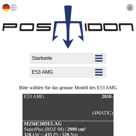
Bitte wählen Sie das genaue Modell des E53 AMG
E53 AMG
2018-
(4MATIC)
M256E30DELAG
SuperPlus (ROZ 98) |
2999 cm³
320
kW =
435
PS |
520
Nm