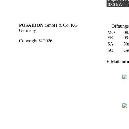
386
kW =
POSAIDON
GmbH & Co. KG
Öffnungsz
Germany
MO -
08
FR
09
Copyright © 2026
SA
Nu
SO
Ge
E-Mail:
inf