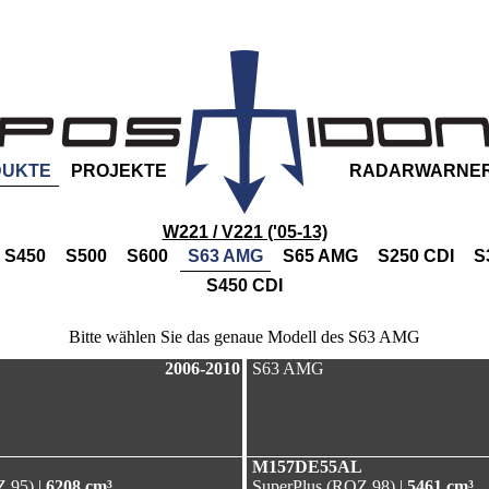
DUKTE
PROJEKTE
RADARWARNE
W221 / V221 ('05-13)
S450
S500
S600
S63 AMG
S65 AMG
S250 CDI
S
S450 CDI
Bitte wählen Sie das genaue Modell des S63 AMG
2006-2010
S63 AMG
M157DE55AL
 95) |
6208 cm³
SuperPlus (ROZ 98) |
5461 cm³