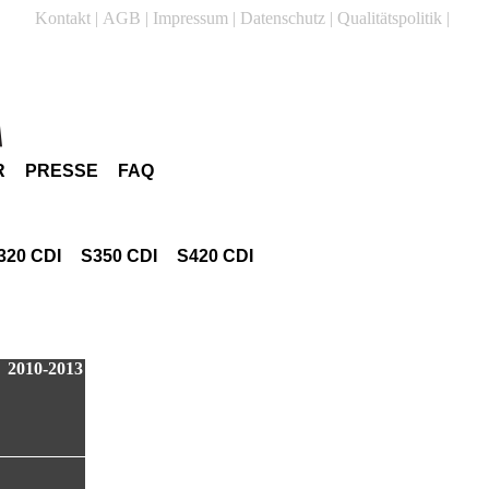
Kontakt
|
AGB
|
Impressum
|
Datenschutz
|
Qualitätspolitik
|
R
PRESSE
FAQ
320 CDI
S350 CDI
S420 CDI
2010-2013