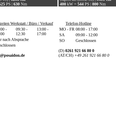
525
PS |
630
Nm
400
kW =
544
PS |
800
Nm
eiten Werkstatt / Büro / Verkauf
Telefon-Hotline
:00 -
09:30 -
13:00 -
MO - FR
08:00 - 17:00
:00
12:30
17:00
SA
09:00 - 12:00
r nach Absprache
SO
Geschlossen
schlossen
(D)
0261 921 66 80 0
o@posaidon.de
(AT/CH)
+49 261 921 66 80 0