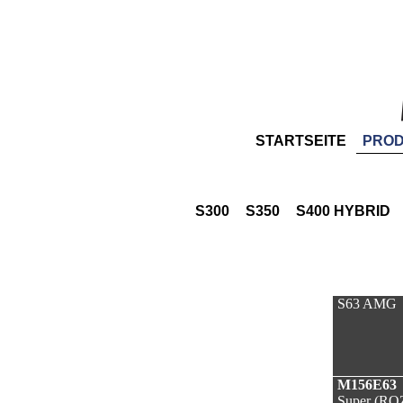
STARTSEITE
PRO
S300
S350
S400 HYBRID
S63 AMG
M156E63
Super (ROZ