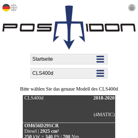
Bitte wählen Sie das genaue Modell des CLS400d
CLS400d
2018-2020
(4MATIC)
OM656D29SCR
Diesel |
2925 cm³
250
kW =
340
PS |
700
Nm