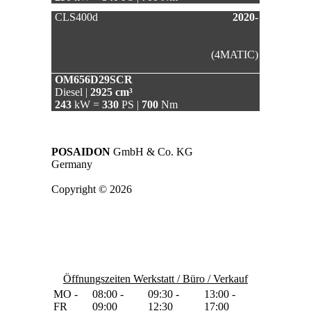
CLS400d
2020-
(4MATIC)
OM656D29SCR
Diesel |
2925 cm³
243
kW =
330
PS |
700
Nm
POSAIDON
GmbH & Co. KG
Germany
Copyright © 2026
Öffnungszeiten Werkstatt / Büro / Verkauf
MO -
08:00 -
09:30 -
13:00 -
FR
09:00
12:30
17:00