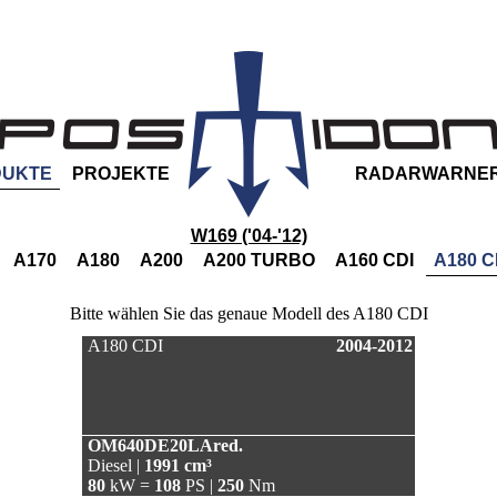
DUKTE
PROJEKTE
RADARWARNE
W169 ('04-'12)
A170
A180
A200
A200 TURBO
A160 CDI
A180 C
Bitte wählen Sie das genaue Modell des A180 CDI
A180 CDI
2004-2012
OM640DE20LAred.
Diesel |
1991 cm³
80
kW =
108
PS |
250
Nm