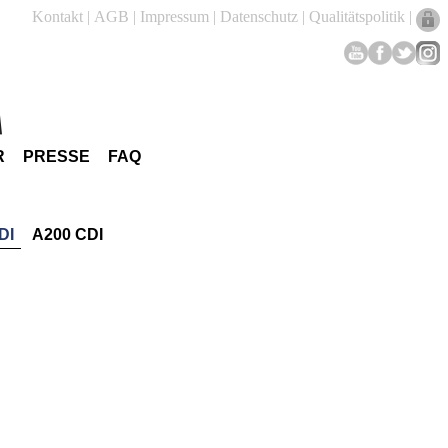
Kontakt
|
AGB
|
Impressum
|
Datenschutz
|
Qualitätspolitik
|
R
PRESSE
FAQ
DI
A200 CDI