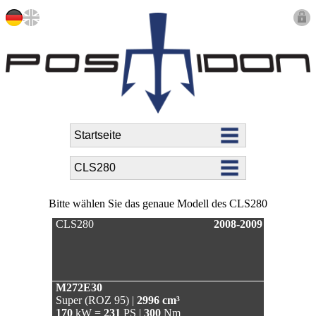
Bitte wählen Sie das genaue Modell des CLS280
CLS280
2008-2009
M272E30
Super (ROZ 95) |
2996 cm³
170
kW =
231
PS |
300
Nm