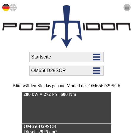
Bitte wählen Sie das genaue Modell des OM656D29SCR
200
kW =
272
PS |
600
Nm
OM656D29SCR
Diesel |
2925 cm³