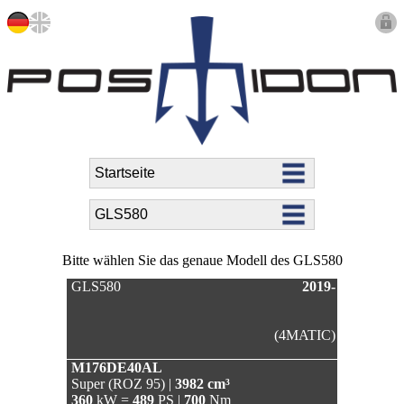
Bitte wählen Sie das genaue Modell des GLS580
GLS580
2019-
(4MATIC)
M176DE40AL
Super (ROZ 95) |
3982 cm³
360
kW =
489
PS |
700
Nm