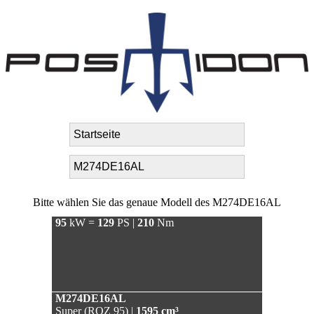
Bitte wählen Sie das genaue Modell des M274DE16AL
95
kW =
129
PS |
210
Nm
M274DE16AL
Super (ROZ 95) |
1595 cm³