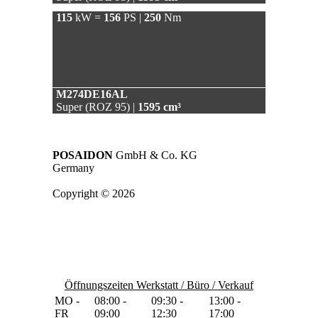
115
kW =
156
PS |
250
Nm
M274DE16AL
Super (ROZ 95) |
1595 cm³
POSAIDON
GmbH & Co. KG
Germany
Copyright © 2026
Öffnungszeiten Werkstatt / Büro / Verkauf
MO -
08:00 -
09:30 -
13:00 -
FR
09:00
12:30
17:00