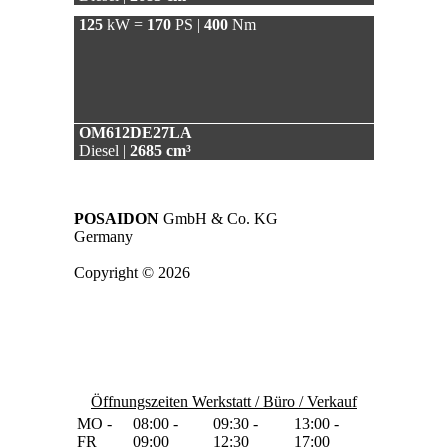
125
kW =
170
PS |
400
Nm
OM612DE27LA
Diesel |
2685 cm³
POSAIDON
GmbH & Co. KG
Germany
Copyright © 2026
Öffnungszeiten Werkstatt / Büro / Verkauf
MO -
08:00 -
09:30 -
13:00 -
FR
09:00
12:30
17:00