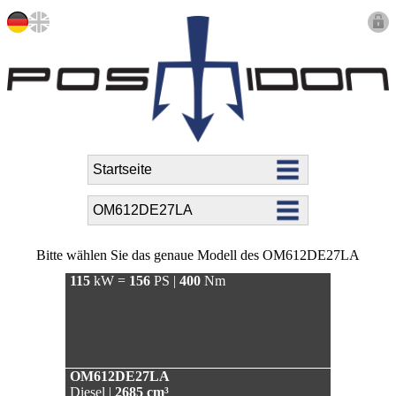
Bitte wählen Sie das genaue Modell des OM612DE27LA
115
kW =
156
PS |
400
Nm
OM612DE27LA
Diesel |
2685 cm³