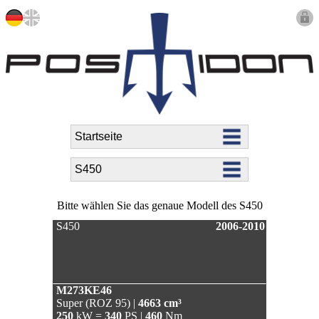
Bitte wählen Sie das genaue Modell des S450
S450
2006-2010
M273KE46
Super (ROZ 95) |
4663 cm³
250
kW =
340
PS |
460
Nm