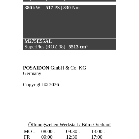
380
kW =
517
PS |
830
Nm
M275E55AL
SuperPlus (ROZ 98) |
5513 cm³
POSAIDON
GmbH & Co. KG
Germany
Copyright © 2026
Öffnungszeiten Werkstatt / Büro / Verkauf
MO -
08:00 -
09:30 -
13:00 -
FR
09:00
12:30
17:00