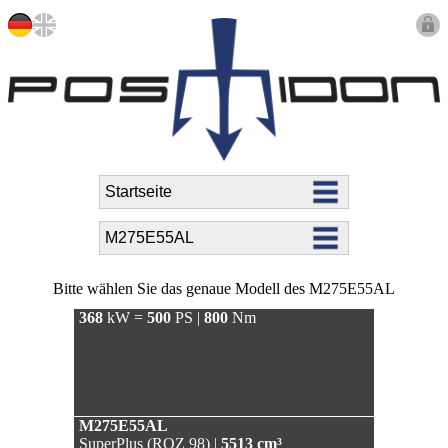
Bitte wählen Sie das genaue Modell des M275E55AL
368
kW =
500
PS |
800
Nm
M275E55AL
SuperPlus (ROZ 98) |
5513 cm³